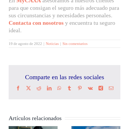
En
MyCAXA
asesoramos a nuestros clientes
para que consigan el seguro más adecuado para
sus circunstancias y necesidades personales.
Contacta con nosotros
y encuentra tu seguro
ideal.
19 de agosto de 2022
|
Noticias
|
Sin comentarios
Comparte en las redes sociales
Facebook
X
Reddit
LinkedIn
WhatsApp
Tumblr
Pinterest
Vk
Xing
Correo
electrón
Artículos relacionados