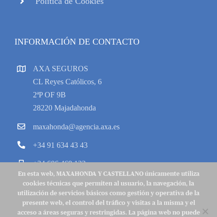
Política de Cookies
INFORMACIÓN DE CONTACTO
AXA SEGUROS
CL Reyes Católicos, 6
2ªP OF 9B
28220 Majadahonda
maxahonda@agencia.axa.es
+34 91 634 43 43
+34 606 469 133
En esta web, MAXAHONDA Y CASTELLANO únicamente utiliza
cookies técnicas que permiten al usuario, la navegación, la
utilización de servicios básicos como gestión y operativa de la
presente web, el control del tráfico y visitas a la misma y el
acceso a áreas seguras y restringidas. La página web no puede
Copyright 2022 © MycAXA |
Aviso Legal
|
Política de Cookies
|