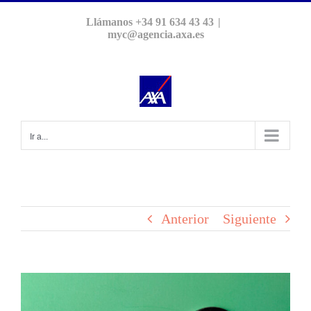
Saltar
Llámanos +34 91 634 43 43
|
al
myc@agencia.axa.es
contenido
Ir a...
Anterior
Siguiente
Ver
imagen