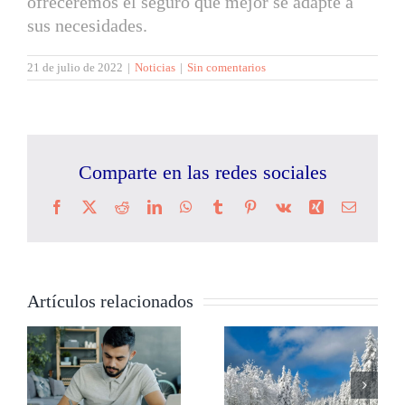
ofreceremos el seguro que mejor se adapte a
sus necesidades.
21 de julio de 2022
|
Noticias
|
Sin comentarios
Comparte en las redes sociales
Facebook
X
Reddit
LinkedIn
WhatsApp
Tumblr
Pinterest
Vk
Xing
Correo
electrón
Artículos relacionados
Conducir con
Seguro del
a
nieve,
hogar para