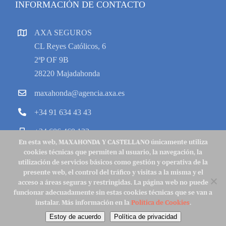
INFORMACIÓN DE CONTACTO
AXA SEGUROS
CL Reyes Católicos, 6
2ªP OF 9B
28220 Majadahonda
maxahonda@agencia.axa.es
+34 91 634 43 43
+34 606 469 133
En esta web, MAXAHONDA Y CASTELLANO únicamente utiliza
cookies técnicas que permiten al usuario, la navegación, la
utilización de servicios básicos como gestión y operativa de la
presente web, el control del tráfico y visitas a la misma y el
acceso a áreas seguras y restringidas. La página web no puede
Copyright 2022 © MycAXA |
Aviso Legal
|
Política de Cookies
|
funcionar adecuadamente sin estas cookies técnicas que se van a
Política de Privacidad
|
Contacto
instalar. Más información en la
Política de Cookies
.
Facebook
X
Instagram
LinkedIn
Estoy de acuerdo
Política de privacidad