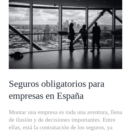
más
grande
Seguros obligatorios para
empresas en España
Montar una empresa es toda una aventura, llena
de ilusión y de decisiones importantes. Entre
ellas, está la contratación de los seguros, ya