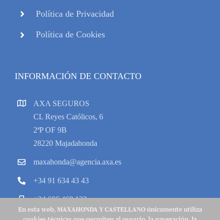
Política de Privacidad
Política de Cookies
INFORMACIÓN DE CONTACTO
AXA SEGUROS
CL Reyes Católicos, 6
2ªP OF 9B
28220 Majadahonda
maxahonda@agencia.axa.es
+34 91 634 43 43
+34 606 469 133
En esta web, MAXAHONDA Y CASTELLANO únicamente utiliza
cookies técnicas que permiten al usuario, la navegación, la