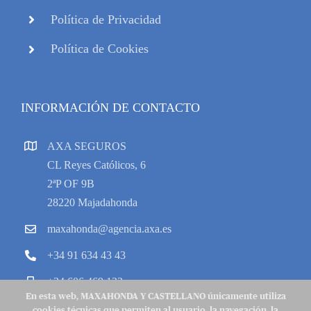
Política de Privacidad
Política de Cookies
INFORMACIÓN DE CONTACTO
AXA SEGUROS
CL Reyes Católicos, 6
2ªP OF 9B
28220 Majadahonda
maxahonda@agencia.axa.es
+34 91 634 43 43
+34 606 469 133
En esta web, MAXAHONDA Y CASTELLANO únicamente utiliza
cookies técnicas que permiten al usuario, la navegación, la