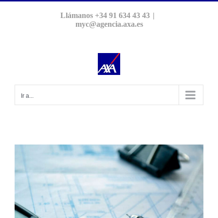
Saltar
Llámanos +34 91 634 43 43
|
al
myc@agencia.axa.es
contenido
Ir a...