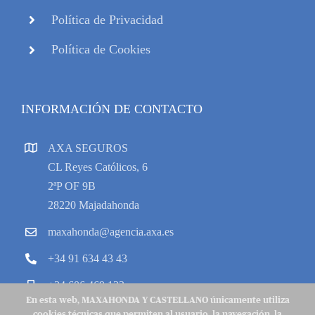
Política de Privacidad
Política de Cookies
INFORMACIÓN DE CONTACTO
AXA SEGUROS
CL Reyes Católicos, 6
2ªP OF 9B
28220 Majadahonda
maxahonda@agencia.axa.es
+34 91 634 43 43
+34 606 469 133
En esta web, MAXAHONDA Y CASTELLANO únicamente utiliza
cookies técnicas que permiten al usuario, la navegación, la