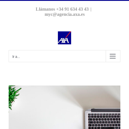
Saltar
Llámanos +34 91 634 43 43
|
al
myc@agencia.axa.es
contenido
Ir a...