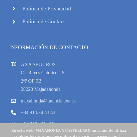
Política de Privacidad
Política de Cookies
INFORMACIÓN DE CONTACTO
AXA SEGUROS
CL Reyes Católicos, 6
2ªP OF 9B
28220 Majadahonda
maxahonda@agencia.axa.es
+34 91 634 43 43
+34 606 469 133
En esta web, MAXAHONDA Y CASTELLANO únicamente utiliza
cookies técnicas que permiten al usuario, la navegación, la