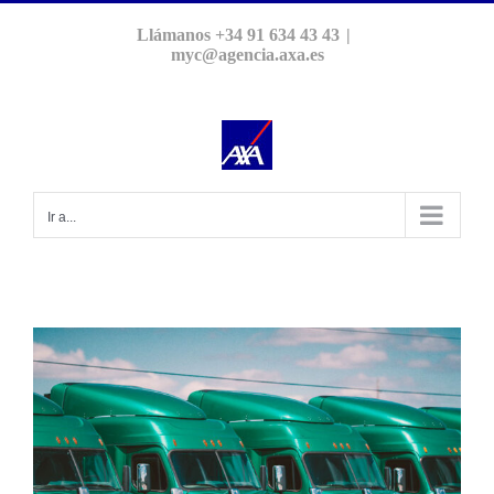
Saltar
Llámanos +34 91 634 43 43
|
al
myc@agencia.axa.es
contenido
Ir a...