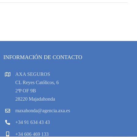
INFORMACIÓN DE CONTACTO
AXA SEGUROS
CL Reyes Católicos, 6
2ªP OF 9B
28220 Majadahonda
maxahonda@agencia.axa.es
+34 91 634 43 43
+34 606 469 133