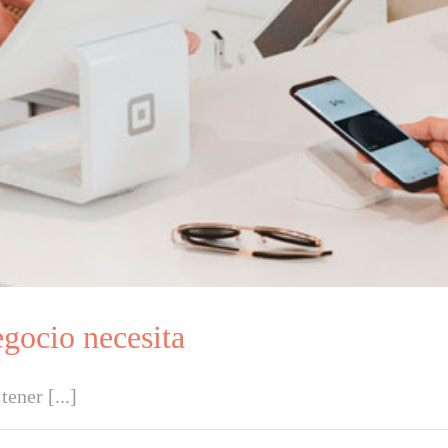
egocio necesita
ener [...]