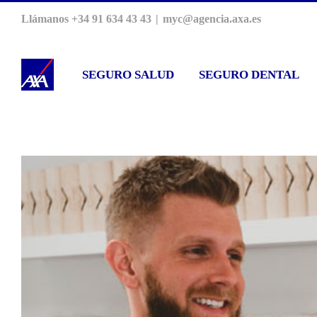
Saltar
Llámanos +34 91 634 43 43
|
myc@agencia.axa.es
al
contenido
SEGURO SALUD
SEGURO DENTAL