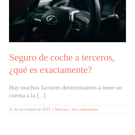
Seguro de coche a terceros,
¿qué es exactamente?
Hay muchos factores determinantes a tener en
cuenta a la [...]
21 de noviembre de 2022
|
Noticias
|
Sin comentarios