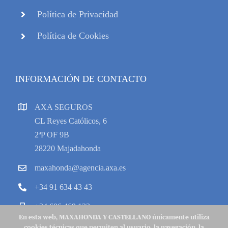
Política de Privacidad
Política de Cookies
INFORMACIÓN DE CONTACTO
AXA SEGUROS
CL Reyes Católicos, 6
2ªP OF 9B
28220 Majadahonda
maxahonda@agencia.axa.es
+34 91 634 43 43
+34 606 469 133
En esta web, MAXAHONDA Y CASTELLANO únicamente utiliza
cookies técnicas que permiten al usuario, la navegación, la