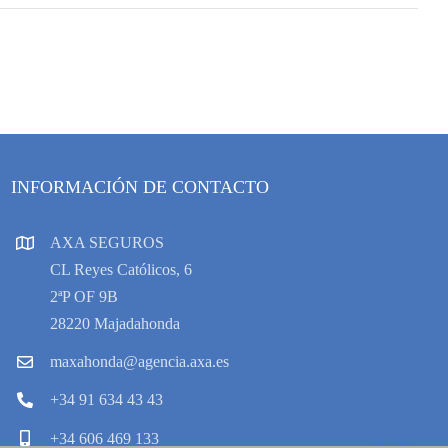
INFORMACIÓN DE CONTACTO
AXA SEGUROS
CL Reyes Católicos, 6
2ªP OF 9B
28220 Majadahonda
maxahonda@agencia.axa.es
+34 91 634 43 43
+34 606 469 133