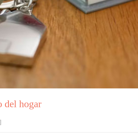
o del hogar
]