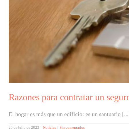
Razones para contratar un segur
El hogar es más que un edificio: es un santuario [...
25 de julio de 2023
|
Noticias
|
Sin comentarios