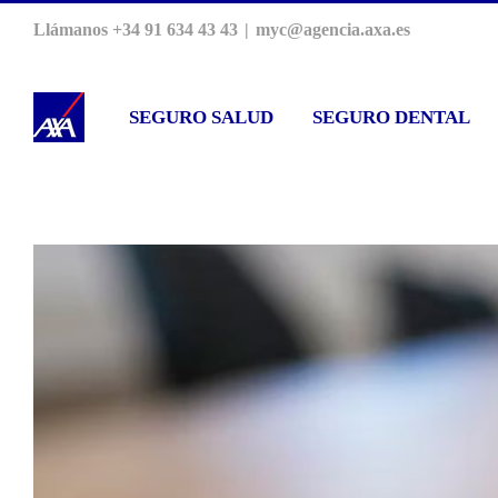
Saltar
Llámanos +34 91 634 43 43
|
myc@agencia.axa.es
al
contenido
SEGURO SALUD
SEGURO DENTAL