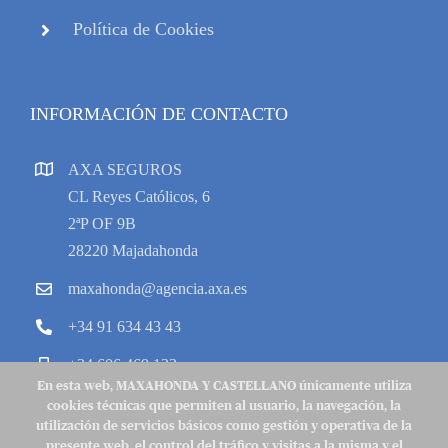
Política de Cookies
INFORMACIÓN DE CONTACTO
AXA SEGUROS
CL Reyes Católicos, 6
2ªP OF 9B
28220 Majadahonda
maxahonda@agencia.axa.es
+34 91 634 43 43
+34 606 469 133
En esta web, MAXAHONDA Y CASTELLANO únicamente utiliza
cookies técnicas que permiten al usuario, la navegación, la
utilización de servicios básicos como gestión y operativa de la
presente web, el control del tráfico y visitas a la misma y el