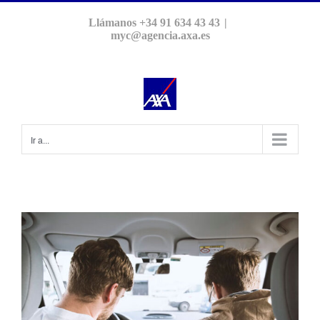
Saltar
Llámanos +34 91 634 43 43
|
al
myc@agencia.axa.es
contenido
Ir a...