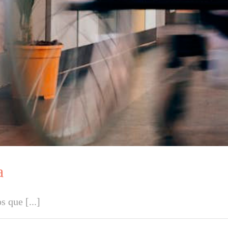
a
 que [...]