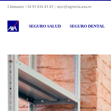
Saltar
Llámanos +34 91 634 43 43
|
myc@agencia.axa.es
al
contenido
SEGURO SALUD
SEGURO DENTAL