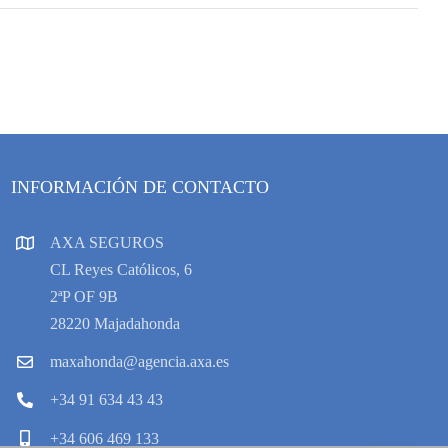
INFORMACIÓN DE CONTACTO
AXA SEGUROS
CL Reyes Católicos, 6
2ªP OF 9B
28220 Majadahonda
maxahonda@agencia.axa.es
+34 91 634 43 43
+34 606 469 133