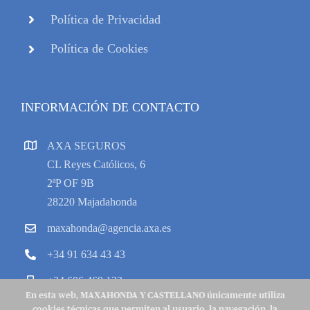
Política de Privacidad
Política de Cookies
INFORMACIÓN DE CONTACTO
AXA SEGUROS
CL Reyes Católicos, 6
2ªP OF 9B
28220 Majadahonda
maxahonda@agencia.axa.es
+34 91 634 43 43
+34 606 469 133
En esta web, MAXAHONDA Y CASTELLANO únicamente utiliza
cookies técnicas que permiten al usuario, la navegación, la