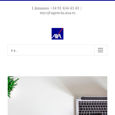
Saltar
Llámanos +34 91 634 43 43
|
al
myc@agencia.axa.es
contenido
Ir a...