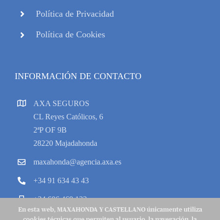
Política de Privacidad
Política de Cookies
INFORMACIÓN DE CONTACTO
AXA SEGUROS
CL Reyes Católicos, 6
2ªP OF 9B
28220 Majadahonda
maxahonda@agencia.axa.es
+34 91 634 43 43
+34 606 469 133
En esta web, MAXAHONDA Y CASTELLANO únicamente utiliza
cookies técnicas que permiten al usuario, la navegación, la