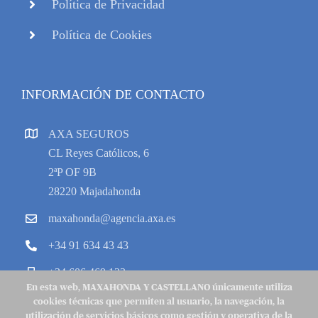
Política de Privacidad
Política de Cookies
INFORMACIÓN DE CONTACTO
AXA SEGUROS
CL Reyes Católicos, 6
2ªP OF 9B
28220 Majadahonda
maxahonda@agencia.axa.es
+34 91 634 43 43
+34 606 469 133
En esta web, MAXAHONDA Y CASTELLANO únicamente utiliza
cookies técnicas que permiten al usuario, la navegación, la
utilización de servicios básicos como gestión y operativa de la