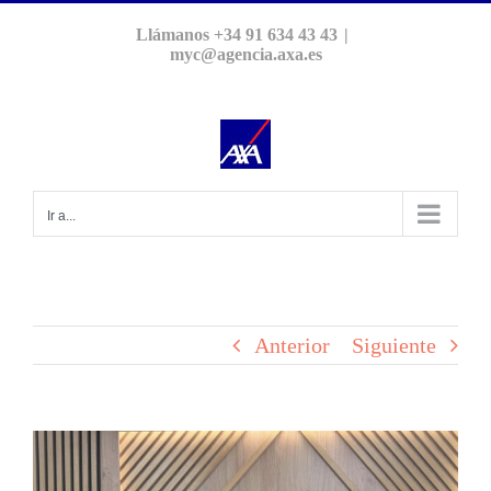
Saltar
Llámanos +34 91 634 43 43
|
al
myc@agencia.axa.es
contenido
Ir a...
Anterior
Siguiente
Ver
imagen