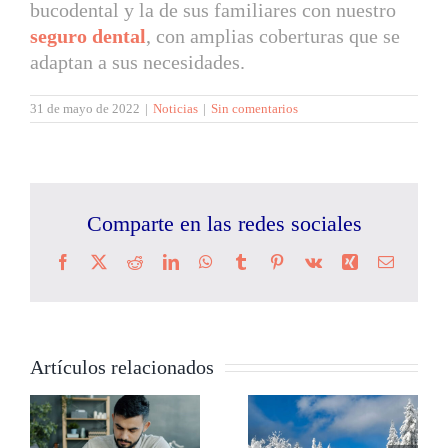
bucodental y la de sus familiares con nuestro
seguro dental
, con amplias coberturas que se
adaptan a sus necesidades.
31 de mayo de 2022
|
Noticias
|
Sin comentarios
Comparte en las redes sociales
Facebook
X
Reddit
LinkedIn
WhatsApp
Tumblr
Pinterest
Vk
Xing
Correo
electrón
Artículos relacionados
Conducir con
Seguro del