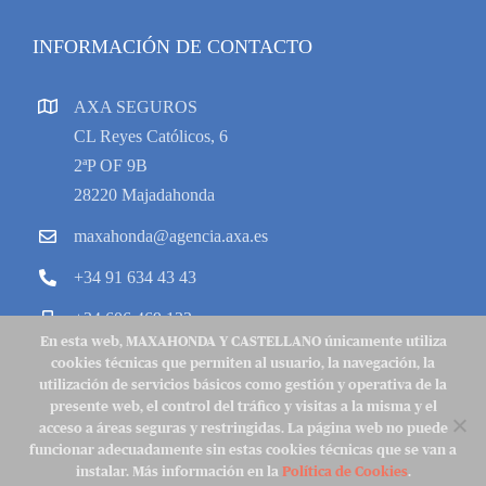
INFORMACIÓN DE CONTACTO
AXA SEGUROS
CL Reyes Católicos, 6
2ªP OF 9B
28220 Majadahonda
maxahonda@agencia.axa.es
+34 91 634 43 43
+34 606 469 133
En esta web, MAXAHONDA Y CASTELLANO únicamente utiliza
cookies técnicas que permiten al usuario, la navegación, la
utilización de servicios básicos como gestión y operativa de la
presente web, el control del tráfico y visitas a la misma y el
acceso a áreas seguras y restringidas. La página web no puede
Copyright 2022 © MycAXA |
Aviso Legal
|
Política de Cookies
|
funcionar adecuadamente sin estas cookies técnicas que se van a
Política de Privacidad
|
Contacto
instalar. Más información en la
Política de Cookies
.