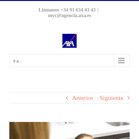
Saltar
Llámanos +34 91 634 43 43
|
al
myc@agencia.axa.es
contenido
Ir a...
Anterior
Siguiente
Ver
imagen