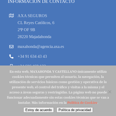
INFORMACIÓN DE CONTACTO
AXA SEGUROS
CL Reyes Católicos, 6
2ªP OF 9B
28220 Majadahonda
maxahonda@agencia.axa.es
+34 91 634 43 43
+34 606 469 133
En esta web, MAXAHONDA Y CASTELLANO únicamente utiliza
cookies técnicas que permiten al usuario, la navegación, la
utilización de servicios básicos como gestión y operativa de la
presente web, el control del tráfico y visitas a la misma y el
acceso a áreas seguras y restringidas. La página web no puede
Copyright 2022 © MycAXA |
Aviso Legal
|
Política de Cookies
|
funcionar adecuadamente sin estas cookies técnicas que se van a
Política de Privacidad
|
Contacto
instalar. Más información en la
Política de Cookies
.
Facebook
X
Instagram
LinkedIn
Estoy de acuerdo
Política de privacidad