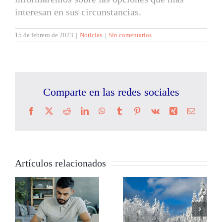
interesan en sus circunstancias.
15 de febrero de 2023
|
Noticias
|
Sin comentarios
Comparte en las redes sociales
Facebook
X
Reddit
LinkedIn
WhatsApp
Tumblr
Pinterest
Vk
Xing
Correo
electrón
Artículos relacionados
Conducir con
Seguro del
a
nieve,
hogar para
consejos