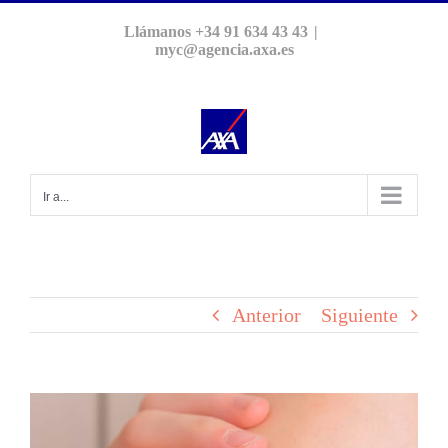
Saltar
Llámanos +34 91 634 43 43
|
al
myc@agencia.axa.es
contenido
Ir a...
Anterior
Siguiente
Ver
imagen