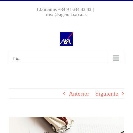
Saltar
Llámanos +34 91 634 43 43
|
al
myc@agencia.axa.es
contenido
Ir a...
Anterior
Siguiente
Ver
imagen