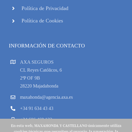
Política de Privacidad
Política de Cookies
INFORMACIÓN DE CONTACTO
AXA SEGUROS
CL Reyes Católicos, 6
2ªP OF 9B
28220 Majadahonda
maxahonda@agencia.axa.es
+34 91 634 43 43
+34 606 469 133
En esta web, MAXAHONDA Y CASTELLANO únicamente utiliza
cookies técnicas que permiten al usuario, la navegación, la