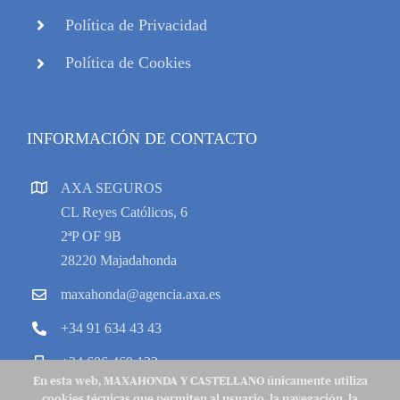
Política de Privacidad
Política de Cookies
INFORMACIÓN DE CONTACTO
AXA SEGUROS
CL Reyes Católicos, 6
2ªP OF 9B
28220 Majadahonda
maxahonda@agencia.axa.es
+34 91 634 43 43
+34 606 469 133
En esta web, MAXAHONDA Y CASTELLANO únicamente utiliza
cookies técnicas que permiten al usuario, la navegación, la