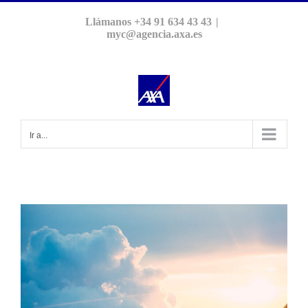
Saltar
Llámanos +34 91 634 43 43
|
al
myc@agencia.axa.es
contenido
Ir a...