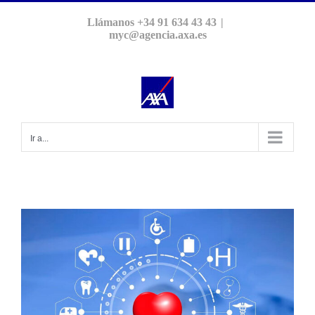
Saltar
Llámanos +34 91 634 43 43
|
al
myc@agencia.axa.es
contenido
Ir a...