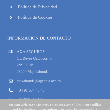
Política de Privacidad
Política de Cookies
INFORMACIÓN DE CONTACTO
AXA SEGUROS
CL Reyes Católicos, 6
2ªP OF 9B
28220 Majadahonda
maxahonda@agencia.axa.es
+34 91 634 43 43
+34 606 469 133
En esta web, MAXAHONDA Y CASTELLANO únicamente utiliza
cookies técnicas que permiten al usuario, la navegación, la