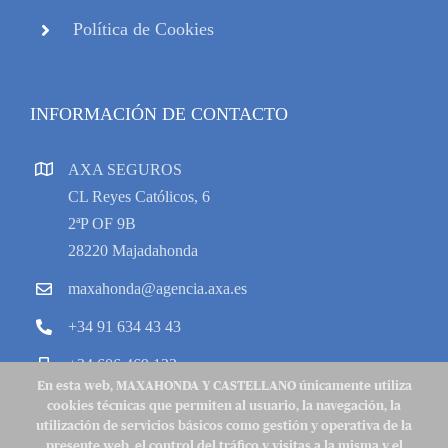
Política de Cookies
INFORMACIÓN DE CONTACTO
AXA SEGUROS
CL Reyes Católicos, 6
2ªP OF 9B
28220 Majadahonda
maxahonda@agencia.axa.es
+34 91 634 43 43
+34 606 469 133
En esta web, MAXAHONDA Y CASTELLANO únicamente utiliza
cookies técnicas que permiten al usuario, la navegación, la
utilización de servicios básicos como gestión y operativa de la
presente web, el control del tráfico y visitas a la misma y el