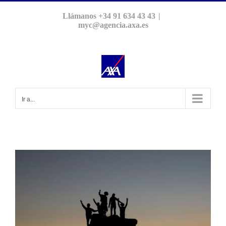
Saltar
Llámanos +34 91 634 43 43
|
al
myc@agencia.axa.es
contenido
Ir a...