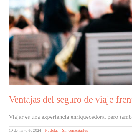
Ventajas del seguro de viaje fren
Viajar es una experiencia enriquecedora, pero tambi
19 de mayo de 2024
|
Noticias
|
Sin comentarios