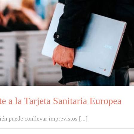
te a la Tarjeta Sanitaria Europea
én puede conllevar imprevistos [...]