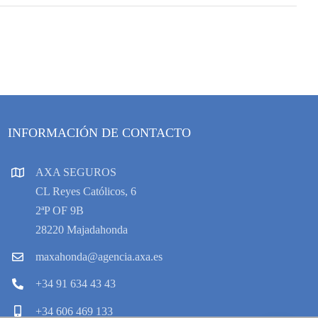
INFORMACIÓN DE CONTACTO
AXA SEGUROS
CL Reyes Católicos, 6
2ªP OF 9B
28220 Majadahonda
maxahonda@agencia.axa.es
+34 91 634 43 43
+34 606 469 133