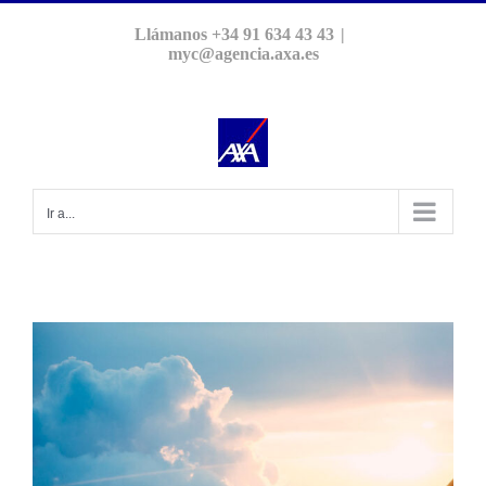
Saltar
Llámanos +34 91 634 43 43
|
al
myc@agencia.axa.es
contenido
Ir a...