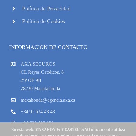
Política de Privacidad
Política de Cookies
INFORMACIÓN DE CONTACTO
AXA SEGUROS
CL Reyes Católicos, 6
2ªP OF 9B
28220 Majadahonda
maxahonda@agencia.axa.es
+34 91 634 43 43
+34 606 469 133
En esta web, MAXAHONDA Y CASTELLANO únicamente utiliza
cookies técnicas que permiten al usuario, la navegación, la