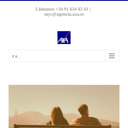
Saltar
Llámanos +34 91 634 43 43
|
al
myc@agencia.axa.es
contenido
Ir a...