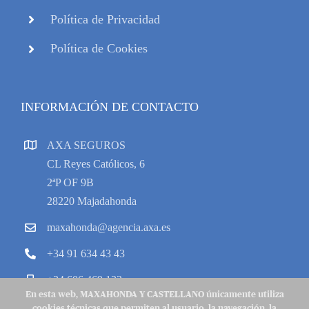
Política de Privacidad
Política de Cookies
INFORMACIÓN DE CONTACTO
AXA SEGUROS
CL Reyes Católicos, 6
2ªP OF 9B
28220 Majadahonda
maxahonda@agencia.axa.es
+34 91 634 43 43
+34 606 469 133
En esta web, MAXAHONDA Y CASTELLANO únicamente utiliza
cookies técnicas que permiten al usuario, la navegación, la