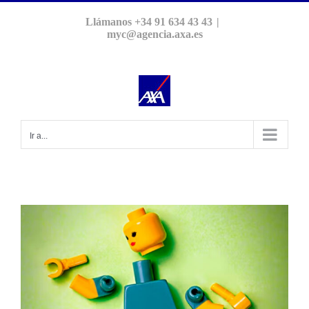
Saltar
Llámanos +34 91 634 43 43
|
al
myc@agencia.axa.es
contenido
Ir a...