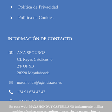
Política de Privacidad
Política de Cookies
INFORMACIÓN DE CONTACTO
AXA SEGUROS
CL Reyes Católicos, 6
2ªP OF 9B
28220 Majadahonda
maxahonda@agencia.axa.es
+34 91 634 43 43
+34 606 469 133
En esta web, MAXAHONDA Y CASTELLANO únicamente utiliza
cookies técnicas que permiten al usuario, la navegación, la