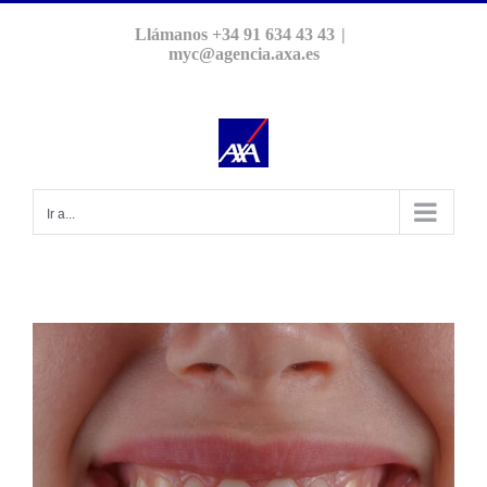
Saltar
Llámanos +34 91 634 43 43
|
al
myc@agencia.axa.es
contenido
Ir a...