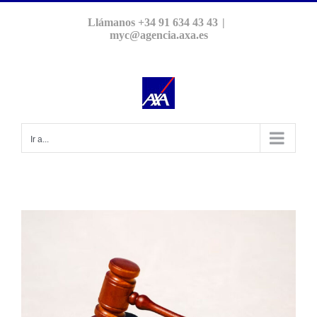
Saltar
Llámanos +34 91 634 43 43
|
al
myc@agencia.axa.es
contenido
Ir a...