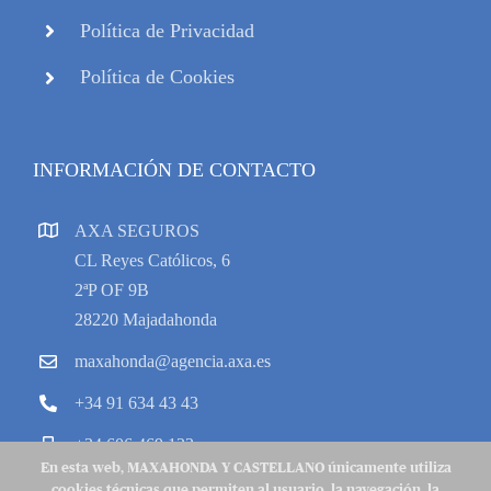
Política de Privacidad
Política de Cookies
INFORMACIÓN DE CONTACTO
AXA SEGUROS
CL Reyes Católicos, 6
2ªP OF 9B
28220 Majadahonda
maxahonda@agencia.axa.es
+34 91 634 43 43
+34 606 469 133
En esta web, MAXAHONDA Y CASTELLANO únicamente utiliza
cookies técnicas que permiten al usuario, la navegación, la