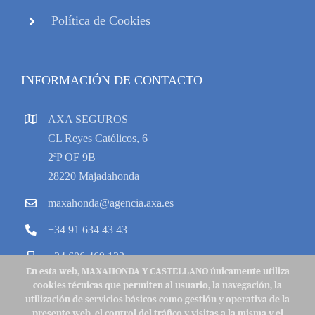
Política de Cookies
INFORMACIÓN DE CONTACTO
AXA SEGUROS
CL Reyes Católicos, 6
2ªP OF 9B
28220 Majadahonda
maxahonda@agencia.axa.es
+34 91 634 43 43
+34 606 469 133
En esta web, MAXAHONDA Y CASTELLANO únicamente utiliza
cookies técnicas que permiten al usuario, la navegación, la
utilización de servicios básicos como gestión y operativa de la
presente web, el control del tráfico y visitas a la misma y el