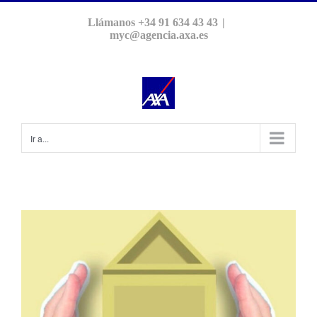
Saltar
Llámanos +34 91 634 43 43
|
al
myc@agencia.axa.es
contenido
Ir a...