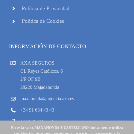
Política de Privacidad
Política de Cookies
INFORMACIÓN DE CONTACTO
AXA SEGUROS
CL Reyes Católicos, 6
2ªP OF 9B
28220 Majadahonda
maxahonda@agencia.axa.es
+34 91 634 43 43
+34 606 469 133
En esta web, MAXAHONDA Y CASTELLANO únicamente utiliza
cookies técnicas que permiten al usuario, la navegación, la