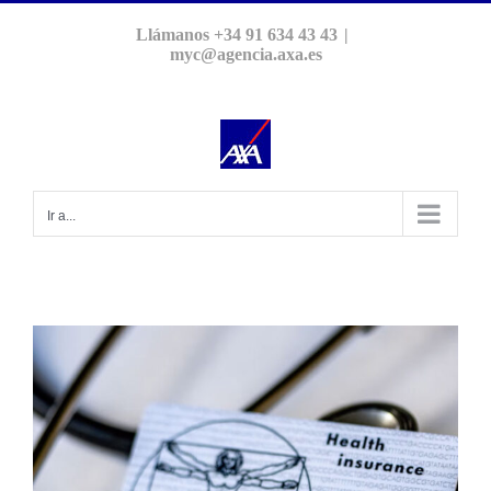
Saltar
Llámanos +34 91 634 43 43
|
al
myc@agencia.axa.es
contenido
Ir a...