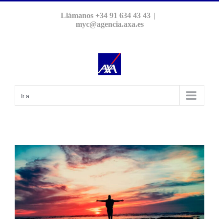
Saltar
Llámanos +34 91 634 43 43
|
al
myc@agencia.axa.es
contenido
Ir a...