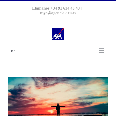
Saltar
Llámanos +34 91 634 43 43
|
al
myc@agencia.axa.es
contenido
Ir a...