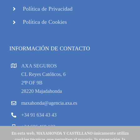
Política de Privacidad
Política de Cookies
INFORMACIÓN DE CONTACTO
AXA SEGUROS
CL Reyes Católicos, 6
2ªP OF 9B
28220 Majadahonda
maxahonda@agencia.axa.es
+34 91 634 43 43
+34 606 469 133
En esta web, MAXAHONDA Y CASTELLANO únicamente utiliza
cookies técnicas que permiten al usuario, la navegación, la