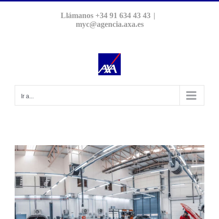
Saltar
Llámanos +34 91 634 43 43
|
al
myc@agencia.axa.es
contenido
Ir a...