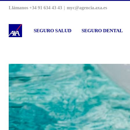
Saltar
Llámanos +34 91 634 43 43
|
myc@agencia.axa.es
al
contenido
SEGURO SALUD
SEGURO DENTAL