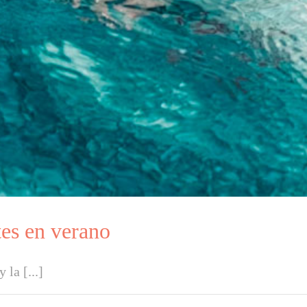
es en verano
la [...]