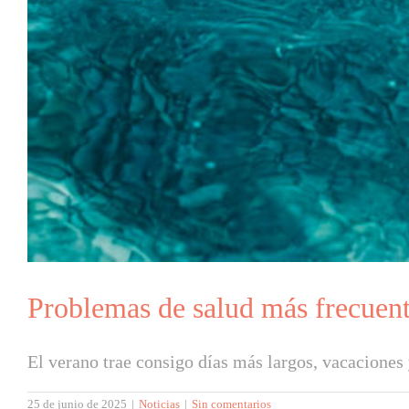
Problemas de salud más frecuent
El verano trae consigo días más largos, vacaciones y 
25 de junio de 2025
|
Noticias
|
Sin comentarios