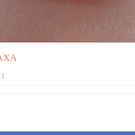
CAXA
.]