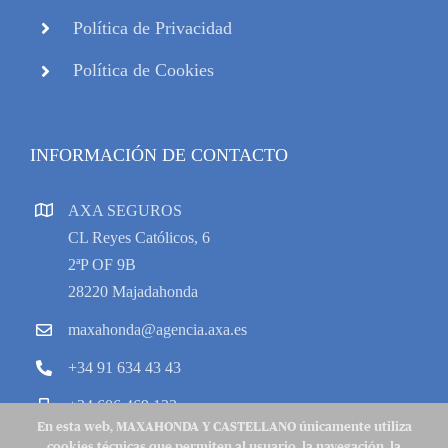
Política de Privacidad
Política de Cookies
INFORMACIÓN DE CONTACTO
AXA SEGUROS
CL Reyes Católicos, 6
2ªP OF 9B
28220 Majadahonda
maxahonda@agencia.axa.es
+34 91 634 43 43
+34 606 469 133
En esta web, MAXAHONDA Y CASTELLANO únicamente utiliza
cookies técnicas que permiten al usuario, la navegación, la