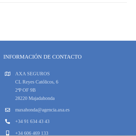
INFORMACIÓN DE CONTACTO
AXA SEGUROS
CL Reyes Católicos, 6
2ªP OF 9B
28220 Majadahonda
maxahonda@agencia.axa.es
+34 91 634 43 43
+34 606 469 133