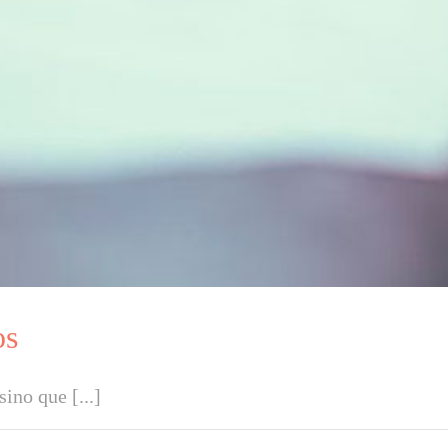
os
ino que [...]