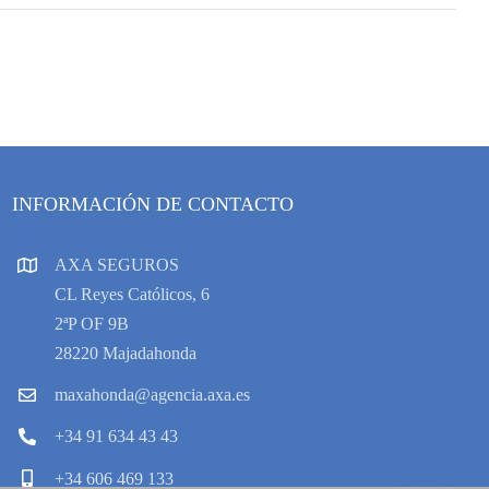
INFORMACIÓN DE CONTACTO
AXA SEGUROS
CL Reyes Católicos, 6
2ªP OF 9B
28220 Majadahonda
maxahonda@agencia.axa.es
+34 91 634 43 43
+34 606 469 133