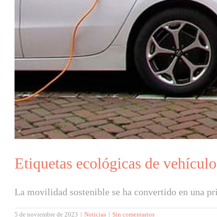
Etiquetas ecológicas de vehícul
La movilidad sostenible se ha convertido en una prio
5 de noviembre de 2023
|
Noticias
|
Sin comentarios