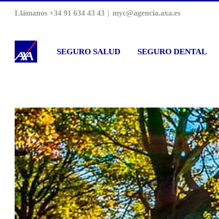
Saltar
Llámanos +34 91 634 43 43
|
myc@agencia.axa.es
al
contenido
SEGURO SALUD
SEGURO DENTAL