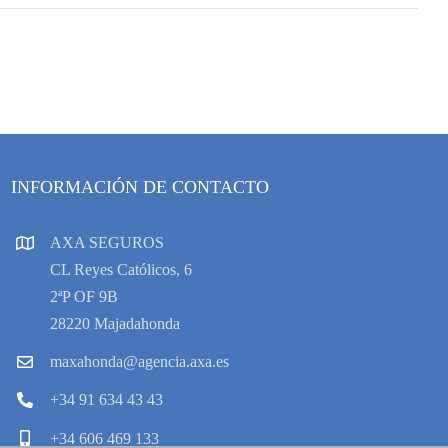
INFORMACIÓN DE CONTACTO
AXA SEGUROS
CL Reyes Católicos, 6
2ªP OF 9B
28220 Majadahonda
maxahonda@agencia.axa.es
+34 91 634 43 43
+34 606 469 133