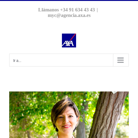
Saltar
Llámanos +34 91 634 43 43
|
al
myc@agencia.axa.es
contenido
Ir a...