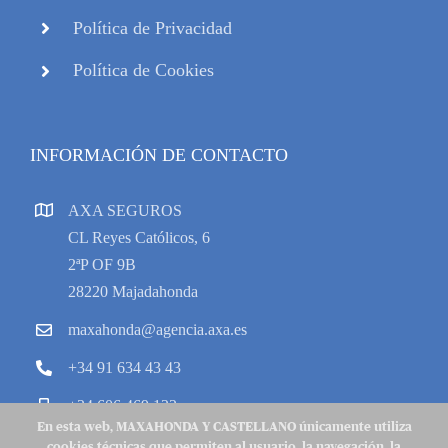
Política de Privacidad
Política de Cookies
INFORMACIÓN DE CONTACTO
AXA SEGUROS
CL Reyes Católicos, 6
2ªP OF 9B
28220 Majadahonda
maxahonda@agencia.axa.es
+34 91 634 43 43
+34 606 469 133
En esta web, MAXAHONDA Y CASTELLANO únicamente utiliza
cookies técnicas que permiten al usuario, la navegación, la