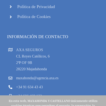
Política de Privacidad
Política de Cookies
INFORMACIÓN DE CONTACTO
AXA SEGUROS
CL Reyes Católicos, 6
2ªP OF 9B
28220 Majadahonda
maxahonda@agencia.axa.es
+34 91 634 43 43
+34 606 469 133
En esta web, MAXAHONDA Y CASTELLANO únicamente utiliza
cookies técnicas que permiten al usuario, la navegación, la