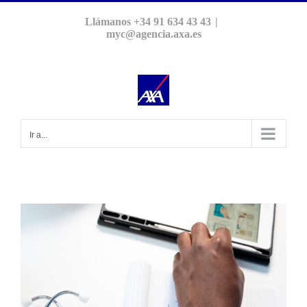
Saltar
Llámanos +34 91 634 43 43
|
al
myc@agencia.axa.es
contenido
Ir a...