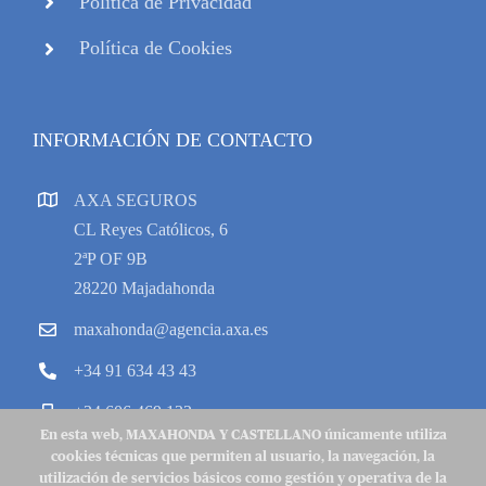
Política de Privacidad
Política de Cookies
INFORMACIÓN DE CONTACTO
AXA SEGUROS
CL Reyes Católicos, 6
2ªP OF 9B
28220 Majadahonda
maxahonda@agencia.axa.es
+34 91 634 43 43
+34 606 469 133
En esta web, MAXAHONDA Y CASTELLANO únicamente utiliza
cookies técnicas que permiten al usuario, la navegación, la
utilización de servicios básicos como gestión y operativa de la