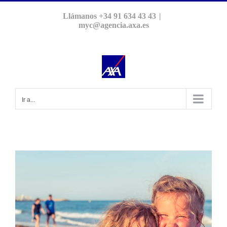
Saltar
Llámanos +34 91 634 43 43
|
al
myc@agencia.axa.es
contenido
Ir a...