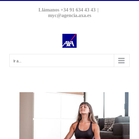
Saltar
Llámanos +34 91 634 43 43
|
al
myc@agencia.axa.es
contenido
Ir a...