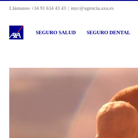
Saltar
Llámanos +34 91 634 43 43
|
myc@agencia.axa.es
al
contenido
SEGURO SALUD
SEGURO DENTAL