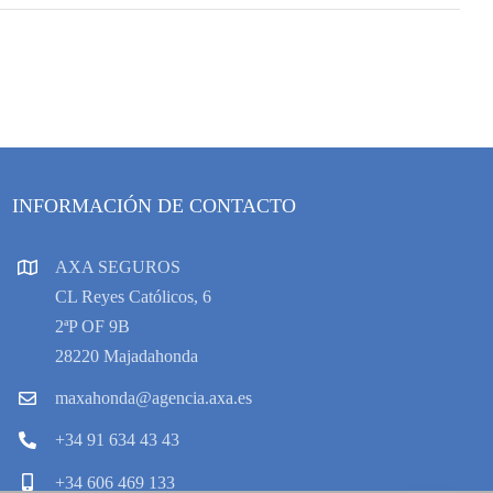
INFORMACIÓN DE CONTACTO
AXA SEGUROS
CL Reyes Católicos, 6
2ªP OF 9B
28220 Majadahonda
maxahonda@agencia.axa.es
+34 91 634 43 43
+34 606 469 133