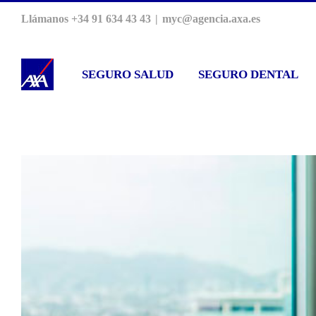
Saltar
Llámanos +34 91 634 43 43
|
myc@agencia.axa.es
al
contenido
SEGURO SALUD
SEGURO DENTAL