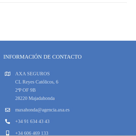
INFORMACIÓN DE CONTACTO
AXA SEGUROS
CL Reyes Católicos, 6
2ªP OF 9B
28220 Majadahonda
maxahonda@agencia.axa.es
+34 91 634 43 43
+34 606 469 133