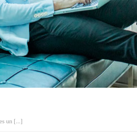
s un [...]