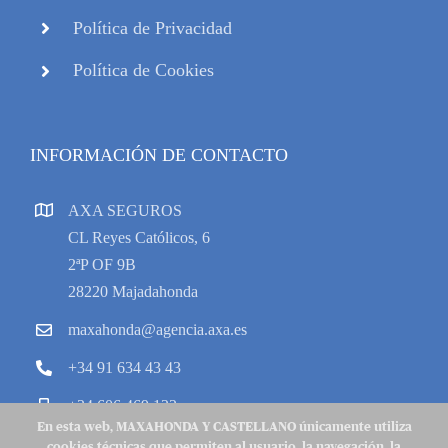
Política de Privacidad
Política de Cookies
INFORMACIÓN DE CONTACTO
AXA SEGUROS
CL Reyes Católicos, 6
2ªP OF 9B
28220 Majadahonda
maxahonda@agencia.axa.es
+34 91 634 43 43
+34 606 469 133
En esta web, MAXAHONDA Y CASTELLANO únicamente utiliza
cookies técnicas que permiten al usuario, la navegación, la