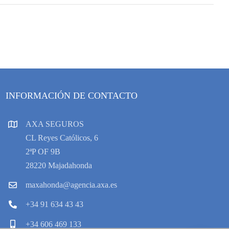
INFORMACIÓN DE CONTACTO
AXA SEGUROS
CL Reyes Católicos, 6
2ªP OF 9B
28220 Majadahonda
maxahonda@agencia.axa.es
+34 91 634 43 43
+34 606 469 133