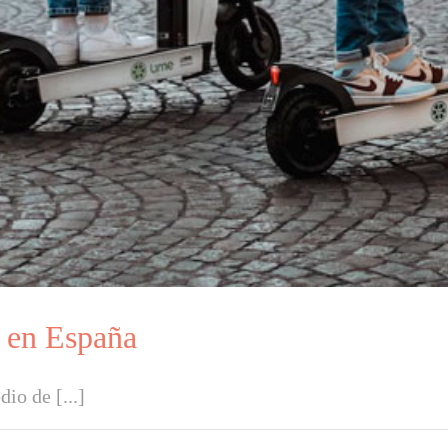
s en España
io de [...]