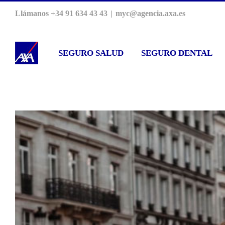
Saltar
Llámanos +34 91 634 43 43
|
myc@agencia.axa.es
al
contenido
SEGURO SALUD
SEGURO DENTAL